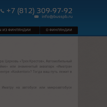
+7 (812) 309-97-92
info@busspb.ru
 ИЗ ФИНЛЯНДИИ
О ФИНЛЯНДИИ
ра: Церковь «Трех Крестов», Автомобильный
айме» или знаменитый аквапарк «Иматран
нтре «Koskentori»? Тогда ваш путь лежит в
 Иматру на автобусе или микроавтобусе