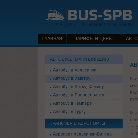
ГЛАВНАЯ
ТАРИФЫ И ЦЕНЫ
АВТО
АВТОБУСЫ В ФИНЛЯНДИЮ
АВ
Автобус в Хельсинки
Вы 
Автобус в Иматру
муз
Автобус в Котку, Хамину
Кюл
Автобус в Лаппеенранту
пет
Автобус в Тампере
Автобус в Турку
Мы 
пов
ТРАНСФЕР В АЭРОПОРТЫ
Аэропорт Хельсинки-Вантаа