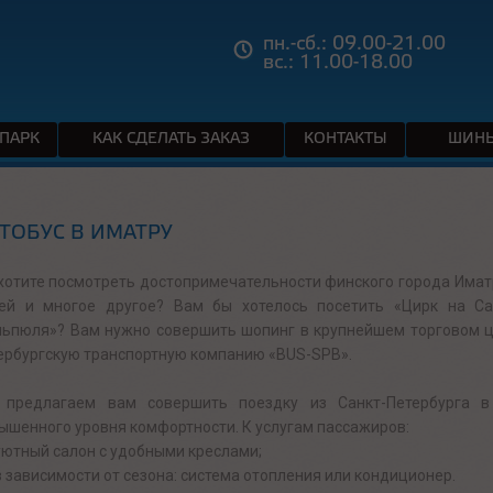
пн.-сб.: 09.00-21.00
вс.: 11.00-18.00
ПАРК
КАК СДЕЛАТЬ ЗАКАЗ
КОНТАКТЫ
ШИНЫ
ТОБУС В ИМАТРУ
хотите посмотреть достопримечательности финского города Имат
ей и многое другое? Вам бы хотелось посетить «Цирк на С
ьпюля»? Вам нужно совершить шопинг в крупнейшем торговом це
ербургскую транспортную компанию «BUS-SPB».
предлагаем вам совершить поездку из Санкт-Петербурга в
ышенного уровня комфортности. К услугам пассажиров:
уютный салон с удобными креслами;
в зависимости от сезона: система отопления или кондиционер.