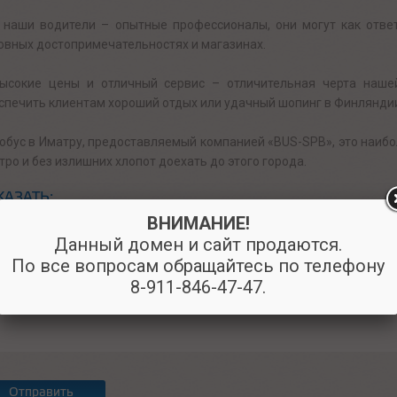
 наши водители – опытные профессионалы, они могут как ответ
овных достопримечательностях и магазинах.
ысокие цены и отличный сервис – отличительная черта наше
спечить клиентам хороший отдых или удачный шопинг в Финлянди
обус в Иматру, предоставляемый компанией «BUS-SPB», это наибо
тро и без излишних хлопот доехать до этого города.
КАЗАТЬ:
ВНИМАНИЕ!
Данный домен и сайт продаются.
По все вопросам обращайтесь по телефону
8-911-846-47-47.